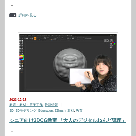
…
詳細を見る
2023-12-18
教育・教材・電子工作
,
最新情報
3D
,
3Dモデリング
,
Education
,
ZBrush
,
教材
,
教育
シニア向け3DCG教室 「大人のデジタルねんど講座」
…