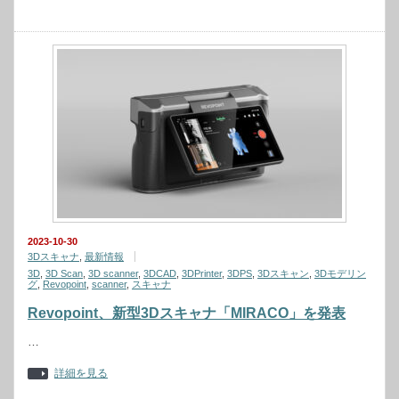
2023-10-30
3Dスキャナ
,
最新情報
3D
,
3D Scan
,
3D scanner
,
3DCAD
,
3DPrinter
,
3DPS
,
3Dスキャン
,
3Dモデリン
グ
,
Revopoint
,
scanner
,
スキャナ
Revopoint、新型3Dスキャナ「MIRACO」を発表
…
詳細を見る