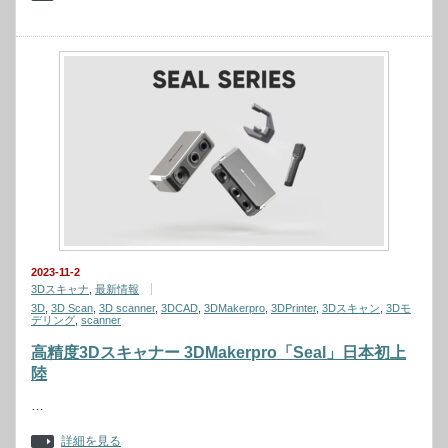
2023-11-2
3Dスキャナ
,
最新情報
3D
,
3D Scan
,
3D scanner
,
3DCAD
,
3DMakerpro
,
3DPrinter
,
3Dスキャン
,
3Dモ
デリング
,
scanner
高精度3Dスキャナー 3DMakerpro「Seal」日本初上
陸
…
詳細を見る