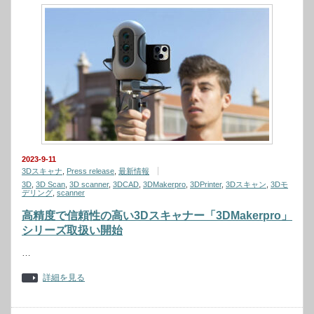
2023-9-11
3Dスキャナ
,
Press release
,
最新情報
3D
,
3D Scan
,
3D scanner
,
3DCAD
,
3DMakerpro
,
3DPrinter
,
3Dスキャン
,
3Dモ
デリング
,
scanner
高精度で信頼性の高い3Dスキャナー「3DMakerpro」
シリーズ取扱い開始
…
詳細を見る