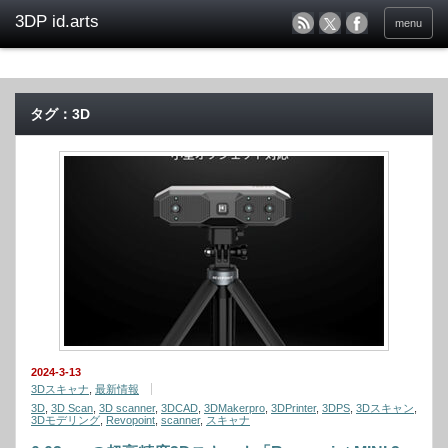
menu
タグ：3D
2024-3-13
3Dスキャナ
,
最新情報
3D
,
3D Scan
,
3D scanner
,
3DCAD
,
3DMakerpro
,
3DPrinter
,
3DPS
,
3Dスキャン
,
3Dモデリング
,
Revopoint
,
scanner
,
スキャナ