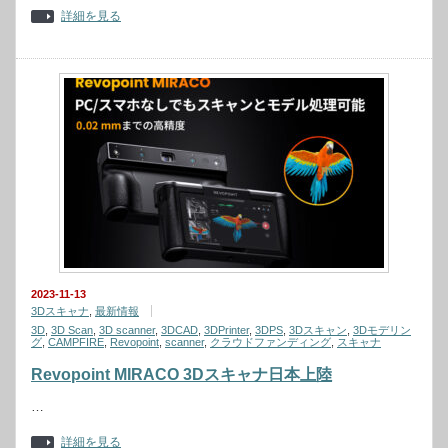
詳細を見る
2023-11-13
3Dスキャナ
,
最新情報
3D
,
3D Scan
,
3D scanner
,
3DCAD
,
3DPrinter
,
3DPS
,
3Dスキャン
,
3Dモデリン
グ
,
CAMPFIRE
,
Revopoint
,
scanner
,
クラウドファンディング
,
スキャナ
Revopoint MIRACO 3Dスキャナ日本上陸
…
詳細を見る