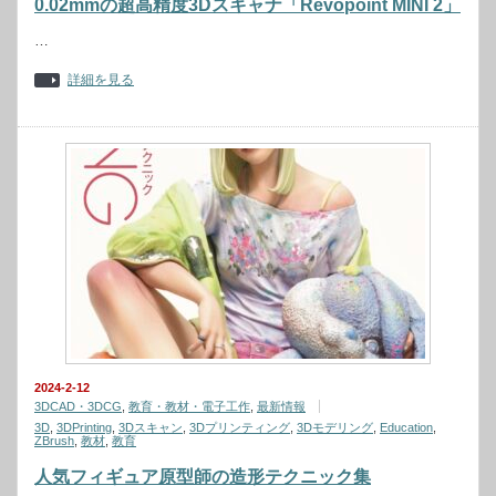
0.02mmの超高精度3Dスキャナ「Revopoint MINI 2」
…
詳細を見る
2024-2-12
3DCAD・3DCG
,
教育・教材・電子工作
,
最新情報
3D
,
3DPrinting
,
3Dスキャン
,
3Dプリンティング
,
3Dモデリング
,
Education
,
ZBrush
,
教材
,
教育
人気フィギュア原型師の造形テクニック集