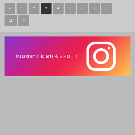
«
1
2
3
4
5
6
7
8
…
15
»