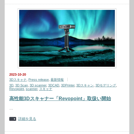
2023-10-20
3Dスキャナ
,
Press release
,
最新情報
3D
,
3D Scan
,
3D scanner
,
3DCAD
,
3DPrinter
,
3Dスキャン
,
3Dモデリング
,
Revopoint
,
scanner
,
スキャナ
高性能3Dスキャナー「Revopoint」取扱い開始
…
詳細を見る