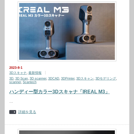
2023-8-1
3Dスキャナ
,
最新情報
3D
,
3D Scan
,
3D scanner
,
3DCAD
,
3DPrinter
,
3Dスキャン
,
3Dモデリング
,
scanner
,
Scantech
ハンディー型カラー3Dスキャナ「IREAL M3」
…
詳細を見る