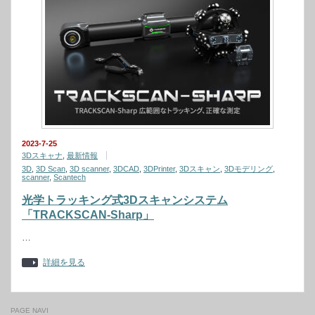
2023-7-25
3Dスキャナ
,
最新情報
3D
,
3D Scan
,
3D scanner
,
3DCAD
,
3DPrinter
,
3Dスキャン
,
3Dモデリング
,
scanner
,
Scantech
光学トラッキング式3Dスキャンシステム
「TRACKSCAN-Sharp」
…
詳細を見る
PAGE NAVI