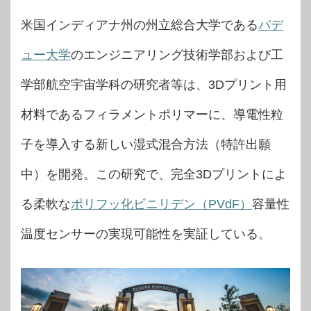
米国インディアナ州の州立総合大学である
パデ
ュー大学
のエンジニアリング技術学部および工
学部航空宇宙学科の研究者等は、3Dプリント用
材料であるフィラメントポリマーに、導電性粒
子を導入する新しい湿式混合方法（特許出願
中）を開発。この研究で、完全3Dプリントによ
る柔軟な
ポリフッ化ビニリデン（PVdF）
容量性
温度センサーの実現可能性を実証している。