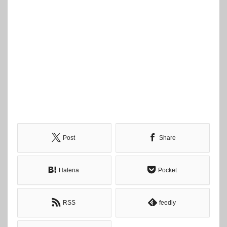
Post
Share
Hatena
Pocket
RSS
feedly