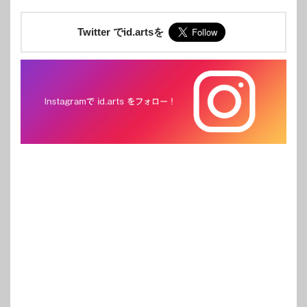
Twitter でid.artsを