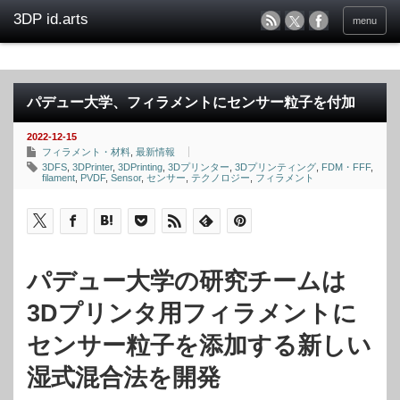
menu
パデュー大学、フィラメントにセンサー粒子を付加
2022-12-15
フィラメント・材料
,
最新情報
3DFS
,
3DPrinter
,
3DPrinting
,
3Dプリンター
,
3Dプリンティング
,
FDM・FFF
,
filament
,
PVDF
,
Sensor
,
センサー
,
テクノロジー
,
フィラメント
パデュー大学の研究チームは
3Dプリンタ用フィラメントに
センサー粒子を添加する新しい
湿式混合法を開発