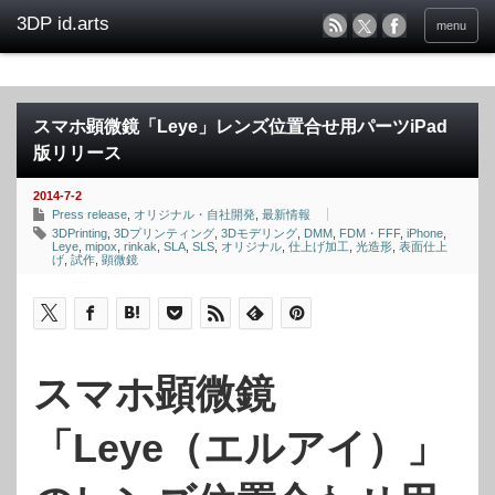
menu
スマホ顕微鏡「Leye」レンズ位置合せ用パーツiPad
版リリース
2014-7-2
Press release
,
オリジナル・自社開発
,
最新情報
3DPrinting
,
3Dプリンティング
,
3Dモデリング
,
DMM
,
FDM・FFF
,
iPhone
,
Leye
,
mipox
,
rinkak
,
SLA
,
SLS
,
オリジナル
,
仕上げ加工
,
光造形
,
表面仕上
げ
,
試作
,
顕微鏡
スマホ顕微鏡
「Leye（エルアイ）」