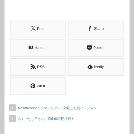
Post
Share
Hatena
Pocket
RSS
feedly
Pin it
Meshmixerマルチマテリアルに対応した新バージョン
ろくでなし子さんに罰金80万円求刑！