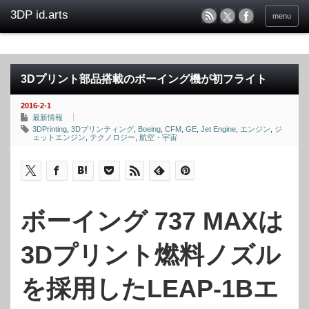
menu
3Dプリント部品搭載のボーイング機が初フライト
2016-2-1
最新情報
3DPrinting
,
3Dプリンティング
,
Boeing
,
CFM
,
GE
,
Jet Engine
,
エンジン
,
ジ
ェットエンジン
,
テクノロジー
,
航空・宇宙
ボーイング 737 MAXは
3Dプリント燃料ノズル
を採用したLEAP-1Bエ