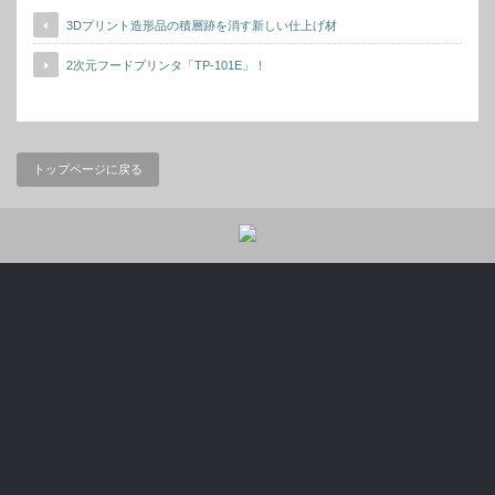
3Dプリント造形品の積層跡を消す新しい仕上げ材
2次元フードプリンタ「TP-101E」！
トップページに戻る