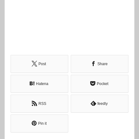
Post
Share
Hatena
Pocket
RSS
feedly
Pin it