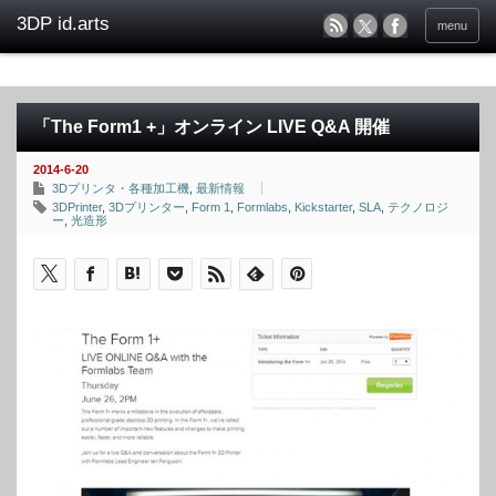
menu
「The Form1 +」オンライン LIVE Q&A 開催
2014-6-20
3Dプリンタ・各種加工機
,
最新情報
3DPrinter
,
3Dプリンター
,
Form 1
,
Formlabs
,
Kickstarter
,
SLA
,
テクノロジ
ー
,
光造形