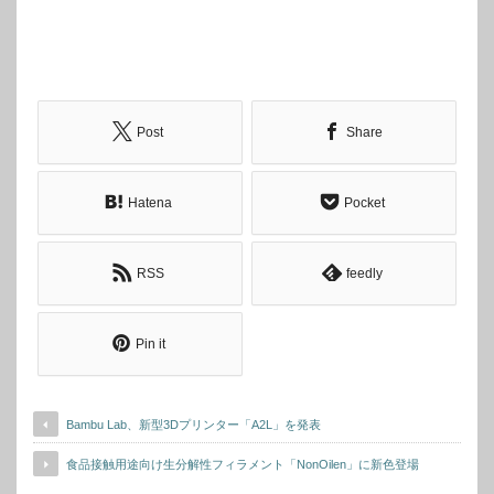
Post
Share
Hatena
Pocket
RSS
feedly
Pin it
Bambu Lab、新型3Dプリンター「A2L」を発表
食品接触用途向け生分解性フィラメント「NonOilen」に新色登場