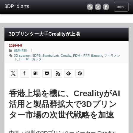
menu
3Dプリンター大手Crealityが上場
2026-6-8
最新情報
3D scanner
,
3DPS
,
Bambu Lab
,
Creality
,
FDM・FFF
,
filament
,
フィラメン
ト
,
レーザーカッター
香港上場を機に、CrealityがAI
活用と製品群拡大で3Dプリン
ター市場の次世代戦略を加速