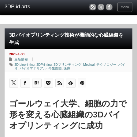
menu
3Dバイオプリンティング技術が機能的な心臓組織を
生成
2025-1-30
最新情報
3D bioprinting
,
3DPrinting
,
3Dプリンティング
,
Medical
,
テクノロジー
,
バイ
オ
,
バイオマテリアル
,
再生医療
,
医療
ゴールウェイ大学、細胞の力で
形を変える心臓組織の3Dバイ
オプリンティングに成功