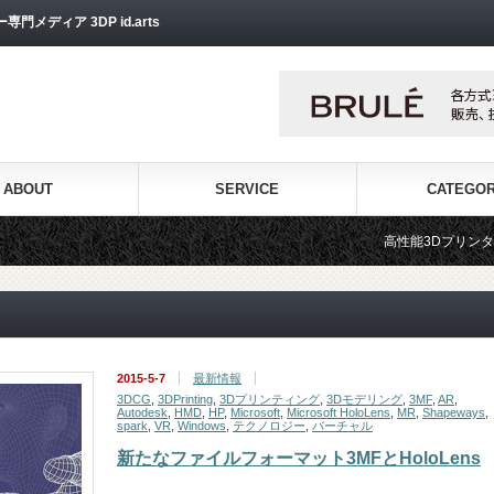
ディア 3DP id.arts
ABOUT
SERVICE
CATEGO
高性能3Dプリンターを販売
2015-5-7
最新情報
3DCG
,
3DPrinting
,
3Dプリンティング
,
3Dモデリング
,
3MF
,
AR
,
Autodesk
,
HMD
,
HP
,
Microsoft
,
Microsoft HoloLens
,
MR
,
Shapeways
,
spark
,
VR
,
Windows
,
テクノロジー
,
バーチャル
新たなファイルフォーマット3MFとHoloLens
…