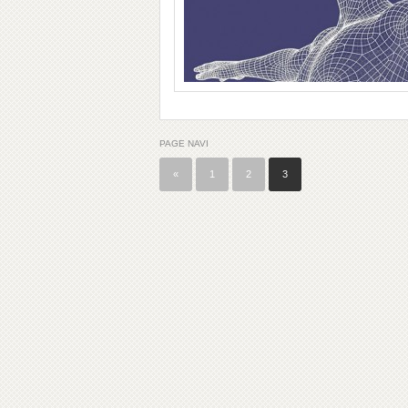
PAGE NAVI
«
1
2
3