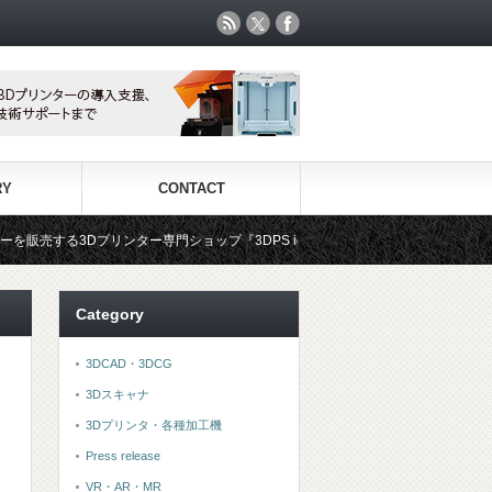
RY
CONTACT
する3Dプリンター専門ショップ『3DPS id.arts』
3Dプリンタ用材
Category
3DCAD・3DCG
3Dスキャナ
3Dプリンタ・各種加工機
Press release
VR・AR・MR