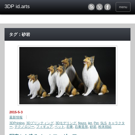
menu
タグ：砂岩
2015-5-3
最新情報
3DPrinting
,
3Dプリンティング
,
3Dモデリング
,
figure
,
ijet
,
Pet
,
SLS
,
キャラクタ
ー
,
テクノロジー
,
フィギュア
,
ペット
,
石膏
,
石膏造形
,
砂岩
,
粉末焼結