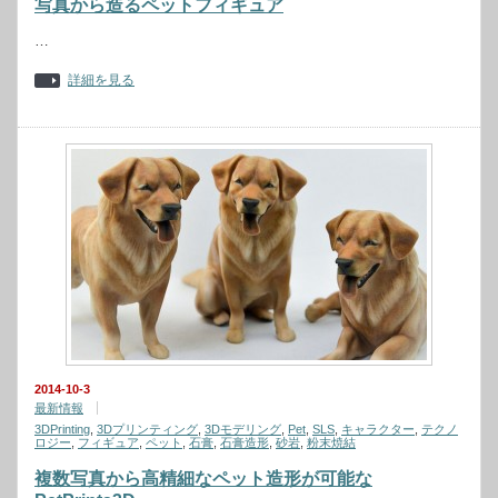
写真から造るペットフィギュア
…
詳細を見る
2014-10-3
最新情報
3DPrinting
,
3Dプリンティング
,
3Dモデリング
,
Pet
,
SLS
,
キャラクター
,
テクノ
ロジー
,
フィギュア
,
ペット
,
石膏
,
石膏造形
,
砂岩
,
粉末焼結
複数写真から高精細なペット造形が可能な