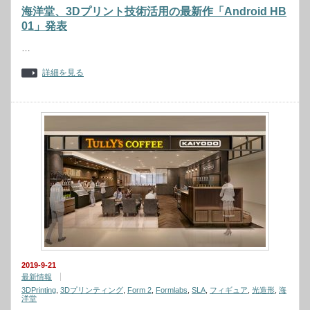
海洋堂、3Dプリント技術活用の最新作「Android HB
01」発表
…
詳細を見る
2019-9-21
最新情報
3DPrinting
,
3Dプリンティング
,
Form 2
,
Formlabs
,
SLA
,
フィギュア
,
光造形
,
海
洋堂