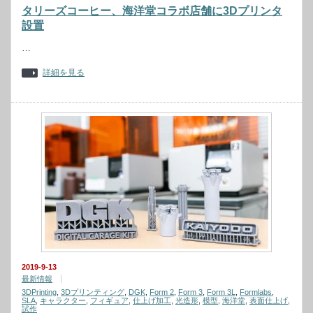
タリーズコーヒー、海洋堂コラボ店舗に3Dプリンタ
設置
…
詳細を見る
2019-9-13
最新情報
3DPrinting
,
3Dプリンティング
,
DGK
,
Form 2
,
Form 3
,
Form 3L
,
Formlabs
,
SLA
,
キャラクター
,
フィギュア
,
仕上げ加工
,
光造形
,
模型
,
海洋堂
,
表面仕上げ
,
試作