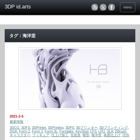
menu
タグ：海洋堂
2021-2-5
最新情報
3DCG
,
3DFS
,
3DPrinter
,
3DPrinting
,
3DPS
,
3Dプリンター
,
3Dプリンティング
,
DGK
,
Form 2
,
Form 3
,
Form 3L
,
Formlabs
,
KeyShot
,
LFS
,
LPU
,
SLA
,
ZBrush
,
キャラクター
,
フィギュア
,
仕上げ加工
,
光造形
,
模型
,
海洋堂
,
表面仕上げ
,
試作