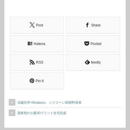
Post
Share
Hatena
Pocket
RSS
feedly
Pin it
信越化学×Stratasys、シリコーン3D材料発表
国産初の土製3Dプリント住宅完成