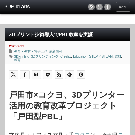
menu
3Dプリント技術導入でPBL教室を実証
2025-7-22
教育・教材・電子工作
,
最新情報
3DPrinting
,
3Dプリンティング
,
Creality
,
Education
,
STEM／STEAM
,
教材
,
教育
戸田市×コクヨ、3Dプリンター
活用の教育改革プロジェクト
「戸田型PBL」