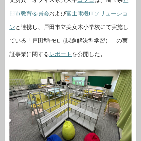
文房具・オフィス家具大手
コクヨ
は、埼玉県
戸
田市教育委員会
および
富士電機ITソリューショ
ン
と連携し、戸田市立美女木小学校にて実施し
ている「戸田型PBL（課題解決型学習）」の実
証事業に関する
レポート
を公開した。