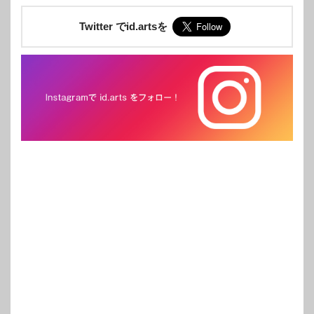
Twitter でid.artsを