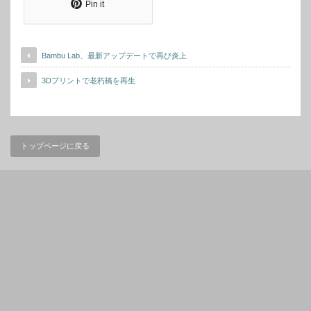
Pin it
Bambu Lab、最新アップデートで再び炎上
3Dプリントで老朽橋を再生
トップページに戻る