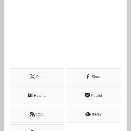
Post
Share
Hatena
Pocket
RSS
feedly