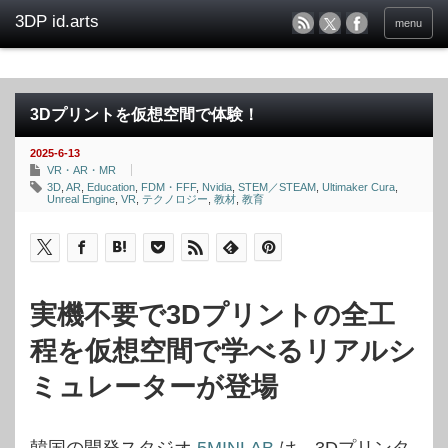
menu
3Dプリントを仮想空間で体験！
2025-6-13
VR・AR・MR
3D
,
AR
,
Education
,
FDM・FFF
,
Nvidia
,
STEM／STEAM
,
Ultimaker Cura
,
Unreal Engine
,
VR
,
テクノロジー
,
教材
,
教育
実機不要で3Dプリントの全工
程を仮想空間で学べるリアルシ
ミュレーターが登場