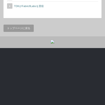
TDKがFabric8Labsを買収
トップページに戻る