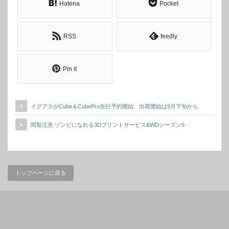
Hatena
Pocket
RSS
feedly
Pin it
イグアスがCube＆CubePro先行予約開始、出荷開始は9月下旬から
閲覧注意 ゾンビになれる3Dプリントサービス&WDシーズン5
トップページに戻る