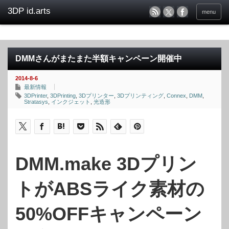
menu
DMMさんがまたまた半額キャンペーン開催中
2014-8-6
最新情報
3DPrinter
,
3DPrinting
,
3Dプリンター
,
3Dプリンティング
,
Connex
,
DMM
,
Stratasys
,
インクジェット
,
光造形
DMM.make 3Dプリン
トがABSライク素材の
50%OFFキャンペーン