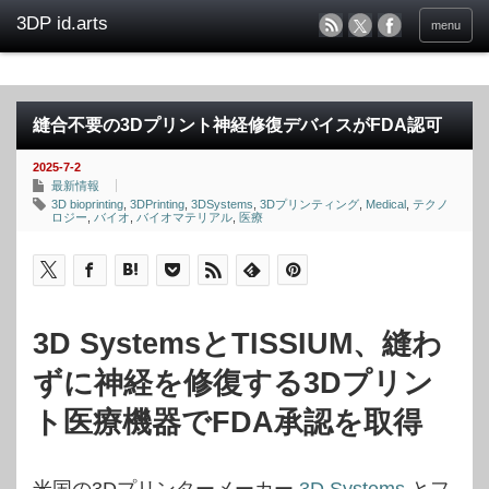
menu
縫合不要の3Dプリント神経修復デバイスがFDA認可
2025-7-2
最新情報
3D bioprinting
,
3DPrinting
,
3DSystems
,
3Dプリンティング
,
Medical
,
テクノ
ロジー
,
バイオ
,
バイオマテリアル
,
医療
3D SystemsとTISSIUM、縫わ
ずに神経を修復する3Dプリン
ト医療機器でFDA承認を取得