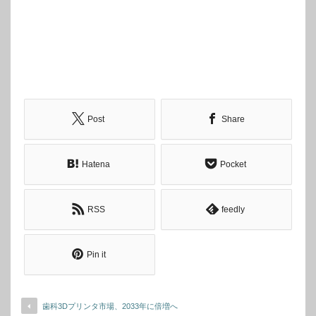
Post
Share
Hatena
Pocket
RSS
feedly
Pin it
歯科3Dプリンタ市場、2033年に倍増へ