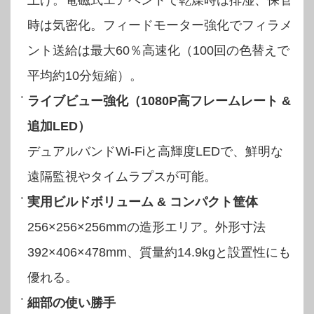
上げ。電磁式エアベントで乾燥時は排湿、保管
時は気密化。フィードモーター強化でフィラメ
ント送給は最大60％高速化（100回の色替えで
平均約10分短縮）。
ライブビュー強化（1080P高フレームレート &
追加LED）
デュアルバンドWi-Fiと高輝度LEDで、鮮明な
遠隔監視やタイムラプスが可能。
実用ビルドボリューム & コンパクト筐体
256×256×256mmの造形エリア。外形寸法
392×406×478mm、質量約14.9kgと設置性にも
優れる。
細部の使い勝手