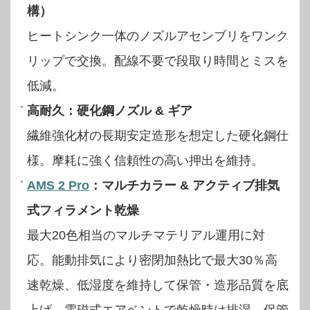
構）
ヒートシンク一体のノズルアセンブリをワンク
リップで交換。配線不要で段取り時間とミスを
低減。
高耐久：硬化鋼ノズル & ギア
繊維強化材の長期安定造形を想定した硬化鋼仕
様。摩耗に強く信頼性の高い押出を維持。
AMS 2 Pro
：マルチカラー & アクティブ排気
式フィラメント乾燥
最大20色相当のマルチマテリアル運用に対
応。能動排気により密閉加熱比で最大30％高
速乾燥、低湿度を維持して保管・造形品質を底