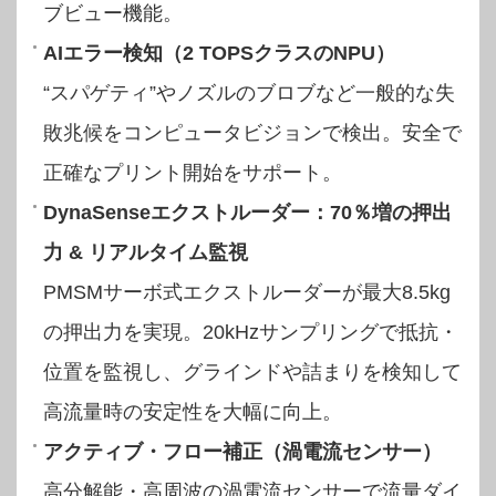
ブビュー機能。
AIエラー検知（2 TOPSクラスのNPU）
“スパゲティ”やノズルのブロブなど一般的な失
敗兆候をコンピュータビジョンで検出。安全で
正確なプリント開始をサポート。
DynaSenseエクストルーダー：70％増の押出
力 & リアルタイム監視
PMSMサーボ式エクストルーダーが最大8.5kg
の押出力を実現。20kHzサンプリングで抵抗・
位置を監視し、グラインドや詰まりを検知して
高流量時の安定性を大幅に向上。
アクティブ・フロー補正（渦電流センサー）
高分解能・高周波の渦電流センサーで流量ダイ