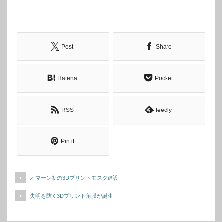
Post
Share
Hatena
Pocket
RSS
feedly
Pin it
オマーン初の3Dプリントモスク建設
失明を防ぐ3Dプリント角膜が誕生