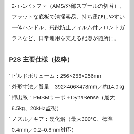
2-in-1バッファ（AMS/外部スプールの切替）、
フラットな底板で清掃容易、持ち運びしやすい
一体ハンドル、飛散防止フィルム付フロントガ
ラスなど、日常運用を支える配慮が随所に。
P2S 主要仕様（抜粋）
ビルドボリューム：256×256×256mm
外形寸法／質量：392×406×478mm／約14.9kg
押出系：PMSMサーボ＋DynaSense（最大
8.5kg、20kHz監視）
ノズル／ギア：硬化鋼（最大300°C、標準
0.4mm／0.2–0.8mm対応）