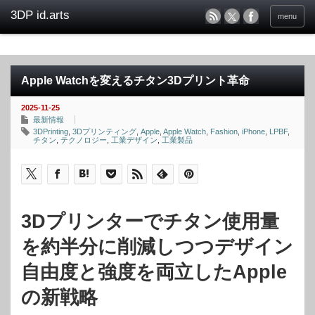
menu
Apple Watchを変えるチタン3Dプリント革命
2025-11-25
最新情報
3DPrinting
,
3Dプリンティング
,
Apple
,
Apple Watch
,
Fashion
,
iPhone
,
LPBF
,
チタン
,
テクノロジー
,
工業デザイン
,
工業製品
3Dプリンターでチタン使用量
を約半分に削減しつつデザイン
自由度と強度を両立したApple
の新戦略