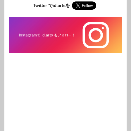
Twitter でid.artsを