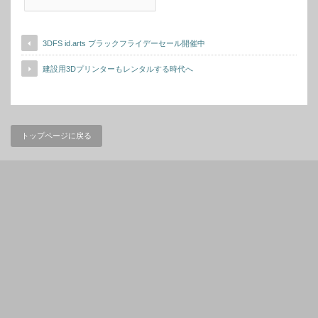
3DFS id.arts ブラックフライデーセール開催中
建設用3Dプリンターもレンタルする時代へ
トップページに戻る