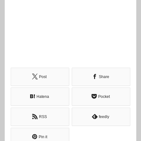
Post
Share
Hatena
Pocket
RSS
feedly
Pin it