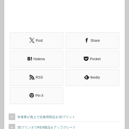
Post
Share
Hatena
Pocket
RSS
feedly
Pin it
米海軍が海上で交換用部品を3Dプリント
3DプリンタでIKEA製品をアップグレード