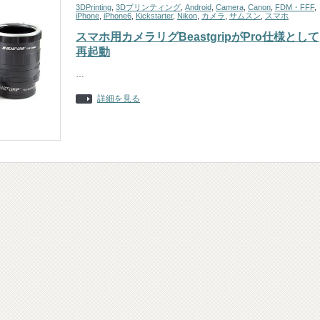
3DPrinting
,
3Dプリンティング
,
Android
,
Camera
,
Canon
,
FDM・FFF
,
iPhone
,
iPhone6
,
Kickstarter
,
Nikon
,
カメラ
,
サムスン
,
スマホ
スマホ用カメラリグBeastgripがPro仕様として
再起動
…
詳細を見る