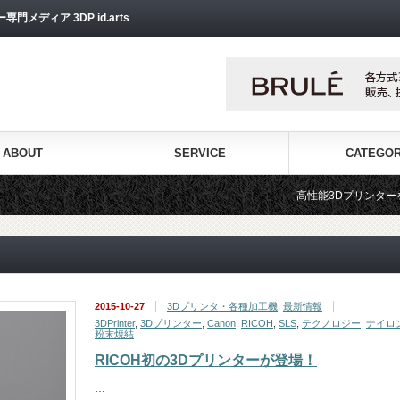
ディア 3DP id.arts
ABOUT
SERVICE
CATEGO
高性能3Dプリンターを販売する3Dプリン
2015-10-27
3Dプリンタ・各種加工機
,
最新情報
3DPrinter
,
3Dプリンター
,
Canon
,
RICOH
,
SLS
,
テクノロジー
,
ナイロ
粉末焼結
RICOH初の3Dプリンターが登場！
…