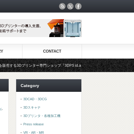
RY
CONTACT
ター専門ショップ『3DPS id.arts』
3Dプリンタ用材料専門ショ
Category
3DCAD・3DCG
3Dスキャナ
ン
,
3Dプリンタ・各種加工機
Press release
VR・AR・MR