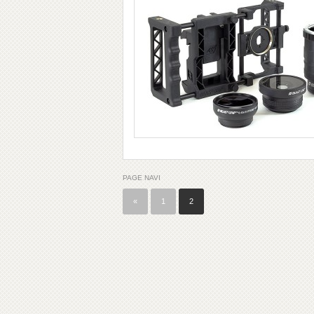
PAGE NAVI
«
1
2