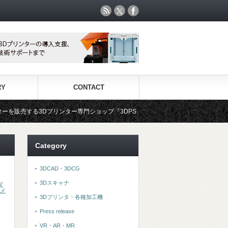
RY
CONTACT
リンター専門ショップ『3DPS id.arts』
3Dプリンタ用材料専門
Category
3DCAD・3DCG
3Dスキャナ
ダ
メ
3Dプリンタ・各種加工機
Press release
VR・AR・MR