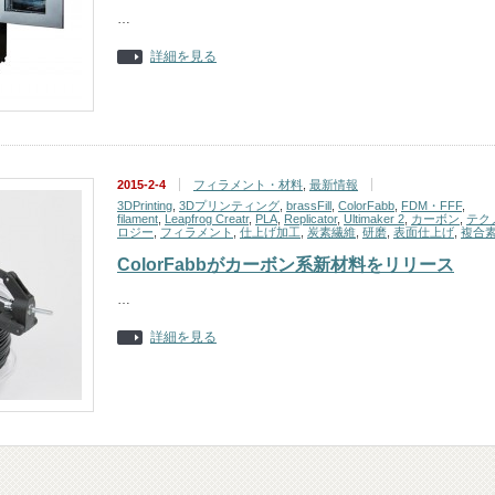
…
詳細を見る
2015-2-4
フィラメント・材料
,
最新情報
3DPrinting
,
3Dプリンティング
,
brassFill
,
ColorFabb
,
FDM・FFF
,
filament
,
Leapfrog Creatr
,
PLA
,
Replicator
,
Ultimaker 2
,
カーボン
,
テク
ロジー
,
フィラメント
,
仕上げ加工
,
炭素繊維
,
研磨
,
表面仕上げ
,
複合
ColorFabbがカーボン系新材料をリリース
…
詳細を見る