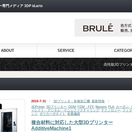
ディア 3DP id.arts
ABOUT
SERVICE
CATEGO
高性能3Dプリンターを販売する3Dプ
2015-7-31
3Dプリンタ・各種加工機
,
最新情報
3DPrinter
,
3Dプリンター
,
DDM
,
FDM・FFF
,
filament
,
PLA
,
カーボン
,
イレクト・デジタル・マニュファクチャリング
,
テクノロジー
,
フィラ
ント
,
ポリカーボネイト
,
炭素繊維
複合材料に対応した大型3Dプリンター
AdditiveMachine1