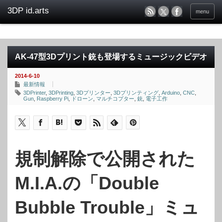
menu
AK-47型3Dプリント銃も登場するミュージックビデオ
2014-6-10
最新情報
3DPrinter
,
3DPrinting
,
3Dプリンター
,
3Dプリンティング
,
Arduino
,
CNC
,
Gun
,
Raspberry Pi
,
ドローン
,
マルチコプター
,
銃
,
電子工作
規制解除で公開された
M.I.A.の「Double
Bubble Trouble」ミュ