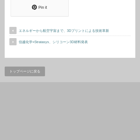
Pin it
エネルギーから航空宇宙まで、3Dプリントによる技術革新
信越化学×Stratasys、シリコーン3D材料発表
トップページに戻る