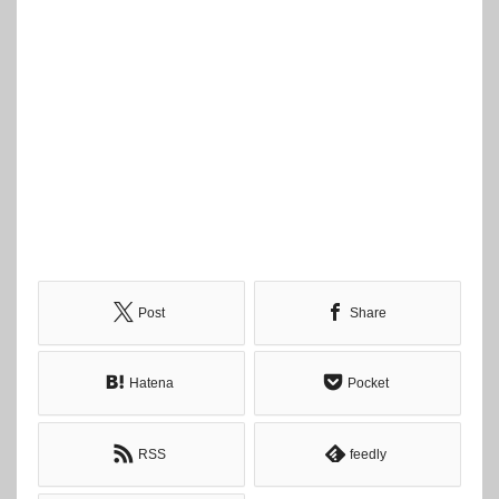
Post
Share
Hatena
Pocket
RSS
feedly