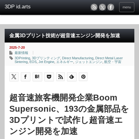
menu
金属3Dプリント技術が超音速エンジン開発を加速
2025-7-20
最新情報
3DPrinting
,
3Dプリンティング
,
Direct Manufacturing
,
Direct Metal Laser
Sintering
,
EOS
,
Jet Engine
,
エネルギー
,
ジェットエンジン
,
航空・宇宙
超音速旅客機開発企業Boom
Supersonic、193の金属部品を
3Dプリントで試作し超音速エ
ンジン開発を加速