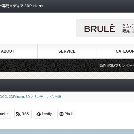
ディア 3DP id.arts
ABOUT
SERVICE
CATEGO
高性能3Dプリンターを販売する3Dプリンター専
3DCG
,
3DPrinting
,
3Dプリンティング
,
医療
ocket
RSS
feedly
Pin it