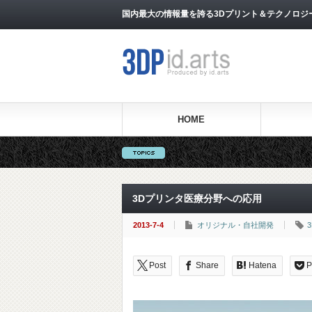
国内最大の情報量を誇る3Dプリント＆テクノロジー専門メ
HOME
3Dプリンタ医療分野への応用
2013-7-4
オリジナル・自社開発
Post
Share
Hatena
P