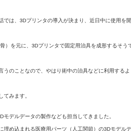
話では、3Dプリンタの導
入が決まり、近日中に使用を
（骨）を元に、3Dプリンタで固定
用治具を成形するそう
言うのことなので、やはり
術中の治具などに利用するよ
してみます。
の3Dモデルデータの
製作なども担当してきました。
に埋め込まれる医療用パーツ（人工関節）の3Dモデル