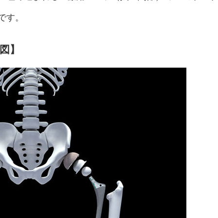
です。
図】