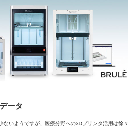
ルデータ
少ないようですが、医療分
野への3Dプリンタ活用は徐