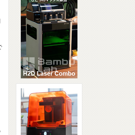
開
で
デ