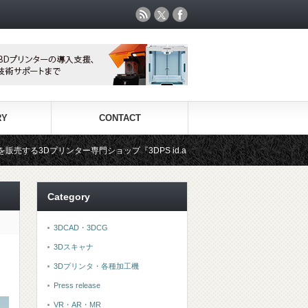
RY
CONTACT
門ショップ『3DPS id.arts』
3Dプリンタ用材料専門ショップ『
Category
3DCAD・3DCG
3Dスキャナ
3Dプリンタ・各種加工機
Press release
VR・AR・MR