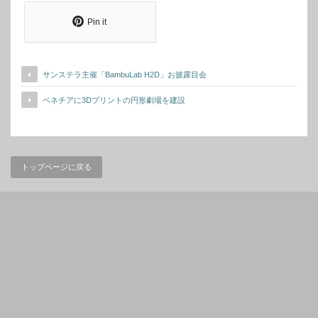
Pin it
サンステラ主催「BambuLab H2D」お披露目会
ベネチアに3Dプリントの円形劇場を建設
トップページに戻る