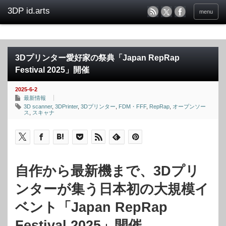
menu
3Dプリンター愛好家の祭典「Japan RepRap
Festival 2025」開催
2025-6-2
最新情報
3D scanner
,
3DPrinter
,
3Dプリンター
,
FDM・FFF
,
RepRap
,
オープンソー
ス
,
スキャナ
自作から最新機まで、3Dプリ
ンターが集う日本初の大規模イ
ベント「Japan RepRap
Festival 2025」開催