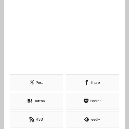
Post
Share
Hatena
Pocket
RSS
feedly