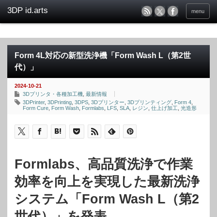
menu
Form 4L対応の新型洗浄機「Form Wash L（第2世
代）」
2024-10-21
3Dプリンタ・各種加工機
,
最新情報
3DPrinter
,
3DPrinting
,
3DPS
,
3Dプリンター
,
3Dプリンティング
,
Form 4
,
Form Cure
,
Form Wash
,
Formlabs
,
LFS
,
SLA
,
レジン
,
仕上げ加工
,
光造形
Formlabs、高品質洗浄で作業
効率を向上を実現した最新洗浄
システム「Form Wash L（第2
世代）」を発表