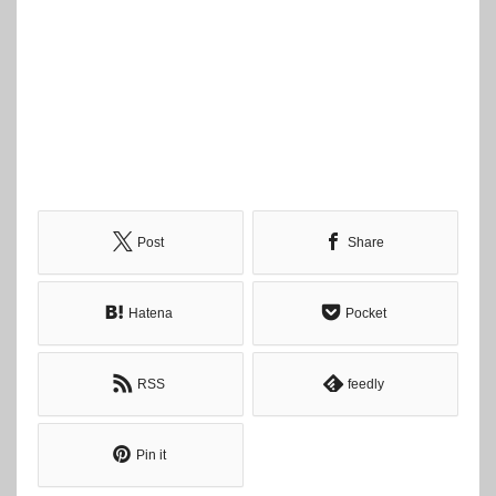
Post
Share
Hatena
Pocket
RSS
feedly
Pin it