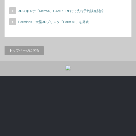
3Dスキャナ「MetroX」CAMPFIREにて先行予約販売開始
Formlabs、大型3Dプリンタ「Form 4L」を発表
トップページに戻る